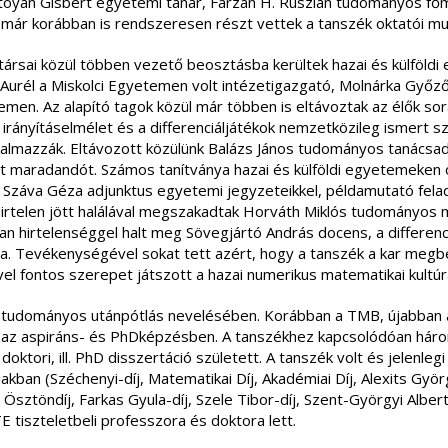
Stoyan Gisbert egyetemi tanár, Farzan H. Ruszlán tudományos fő
ár korábban is rendszeresen részt vettek a tanszék oktatói mu
katársai közül többen vezető beosztásba kerültek hazai és külföld
Aurél a Miskolci Egyetemen volt intézetigazgató, Molnárka Győző
men. Az alapító tagok közül már többen is eltávoztak az élők sor
ányításelmélet és a differenciáljátékok nemzetközileg ismert sza
almazzák. Eltávozott közülünk Balázs János tudományos tanácsadó
tt maradandót. Számos tanítványa hazai és külföldi egyetemeken ö
és Száva Géza adjunktus egyetemi jegyzeteikkel, példamutató fela
Hirtelen jött halálával megszakadtak Horváth Miklós tudományos 
an hirtelenséggel halt meg Sövegjártó András docens, a differenc
ja. Tevékenységével sokat tett azért, hogy a tanszék a kar megb
el fontos szerepet játszott a hazai numerikus matematikai kultú
a tudományos utánpótlás nevelésében. Korábban a TMB, újabban a T
nk az aspiráns- és PhDképzésben. A tanszékhez kapcsolódóan há
tori, ill. PhD disszertáció született. A tanszék volt és jelenlegi o
akban (Széchenyi-díj, Matematikai Díj, Akadémiai Díj, Alexits Gyö
sztöndíj, Farkas Gyula-díj, Szele Tibor-díj, Szent-Györgyi Albert
tiszteletbeli professzora és doktora lett.