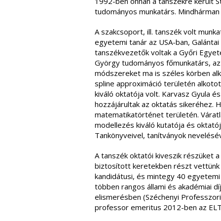
1992-ben onnan a tanszékre került 
tudományos munkatárs. Mindhárman m
A szakcsoport, ill. tanszék volt mun
egyetemi tanár az USA-ban, Galántai 
tanszékvezetők voltak a Győri Egyete
György tudományos főmunkatárs, az ir
módszereket ma is széles körben alk
spline approximáció területén alkoto
kiváló oktatója volt. Karvasz Gyula 
hozzájárultak az oktatás sikeréhez. 
matematikatörténet területén. Váratl
modellezés kiváló kutatója és oktató
Tankönyveivel, tanítványok nevelésév
A tanszék oktatói kiveszik részüket 
biztosított keretekben részt vettü
kandidátusi, és mintegy 40 egyetemi dok
többen rangos állami és akadémiai díj
elismerésben (Széchenyi Professzori Ö
professor emeritus 2012-ben az ELTE 