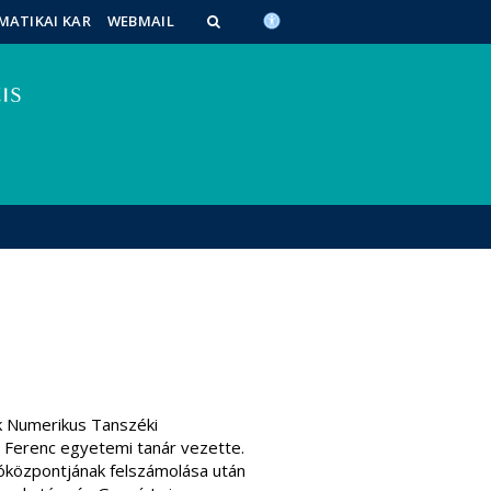
MATIKAI KAR
WEBMAIL
k Numerikus Tanszéki
p Ferenc egyetemi tanár vezette.
óközpontjának felszámolása után