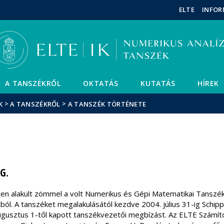
Események
ELTE a
Hírek
ELTE
INFOR
sajtóban
A TANSZÉKRŐL
OKTATÁS
KUTATÁS
HÍREK
>
>
K
A TANSZÉKRŐL
A TANSZÉK TÖRTÉNETE
G.
en alakult zömmel a volt Numerikus és Gépi Matematikai Tanszé
ól. A tanszéket megalakulásától kezdve 2004. július 31-ig Schip
gusztus 1-től kapott tanszékvezetői megbízást. Az ELTE Számít