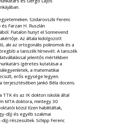
munkatárs és Gergó Lajos
nkájában.
i egyetemeken. Szidarovszki Ferenc
 és Farzan H. Ruszlán
ából. Fiatalon hunyt el Sonnevend
kértője. Az általa kidolgozott
, aki az ortogonális polinomok és a
regbíti a tanszék hírnevét. A tanszék
datvállalással jelentős mértékben
munkatárs ígéretes kutatásai a
iálegyenletek, a matematikai
ecsült, erős egysége legyen.
ra terjesztésében Jankó Béla docens.
TK és az IK doktori iskolái által
rom MTA doktora, mintegy 30
ktatói közül tízen habilitáltak,
rgy-díj) és egyéb szakmai
-díj) részesültek. Schipp Ferenc