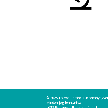
© 2025 Eötvös Loránd Tudományegye
Minden jog fenntartva.
1053 Budapest, Egyetem tér 1–3.