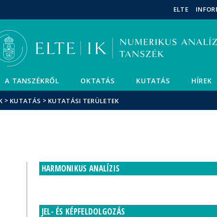
Események
ELTE a
Hírek
ELTE
INFOR
sajtóban
A TANSZÉKRŐL
OKTATÁS
KUTATÁS
HÍREK
>
>
K
KUTATÁS
KUTATÁSI TERÜLETEK
HARMONIKUS ANALÍZIS
JEL- ÉS KÉPFELDOLGOZÁS